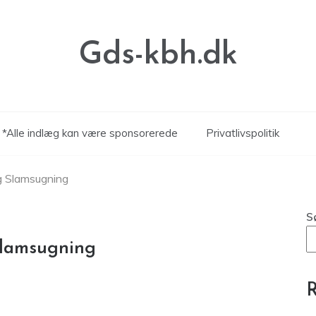
Gds-kbh.dk
*Alle indlæg kan være sponsorerede
Privatlivspolitik
g Slamsugning
S
Slamsugning
R