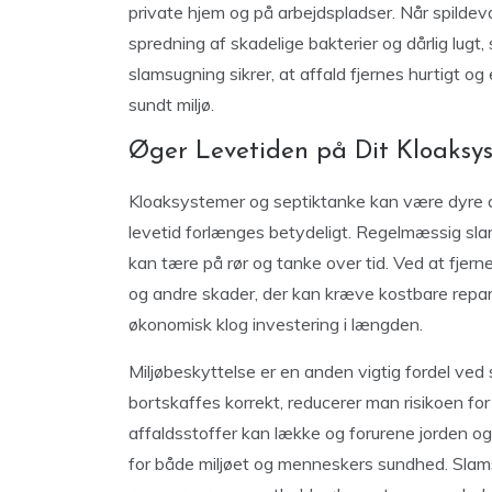
private hjem og på arbejdspladser. Når spildevan
spredning af skadelige bakterier og dårlig lug
slamsugning sikrer, at affald fjernes hurtigt og
sundt miljø.
Øger Levetiden på Dit Kloaksy
Kloaksystemer og septiktanke kan være dyre a
levetid forlænges betydeligt. Regelmæssig sla
kan tære på rør og tanke over tid. Ved at fjern
og andre skader, der kan kræve kostbare reparat
økonomisk klog investering i længden.
Miljøbeskyttelse er en anden vigtig fordel ved
bortskaffes korrekt, reducerer man risikoen fo
affaldsstoffer kan lække og forurene jorden og
for både miljøet og menneskers sundhed. Slamsu