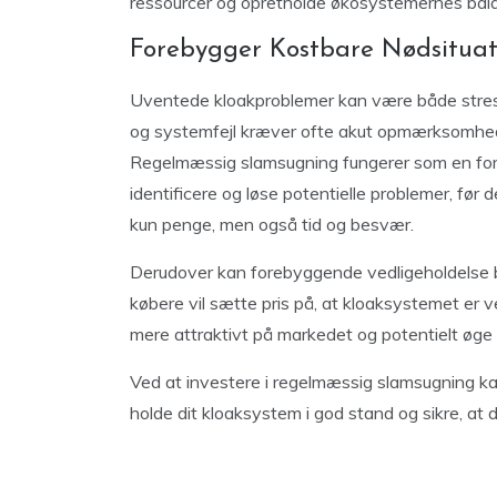
ressourcer og opretholde økosystemernes bal
Forebygger Kostbare Nødsituat
Uventede kloakproblemer kan være både stre
og systemfejl kræver ofte akut opmærksomhed
Regelmæssig slamsugning fungerer som en for
identificere og løse potentielle problemer, før d
kun penge, men også tid og besvær.
Derudover kan forebyggende vedligeholdelse bi
købere vil sætte pris på, at kloaksystemet er v
mere attraktivt på markedet og potentielt øge 
Ved at investere i regelmæssig slamsugning kan
holde dit kloaksystem i god stand og sikre, at d