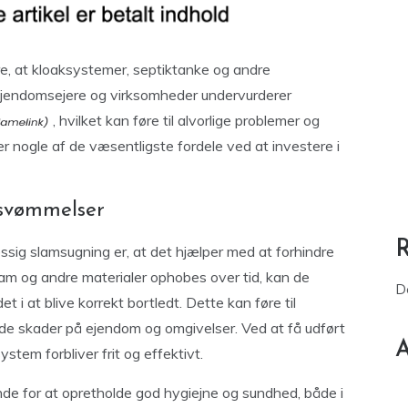
re, at kloaksystemer, septiktanke og andre
 ejendomsejere og virksomheder undervurderer
, hvilket kan føre til alvorlige problemer og
r nogle af de væsentligste fordele ved at investere i
rsvømmelser
sig slamsugning er, at det hjælper med at forhindre
slam og andre materialer ophobes over tid, kan de
D
t i at blive korrekt bortledt. Dette kan føre til
e skader på ejendom og omgivelser. Ved at få udført
A
stem forbliver frit og effektivt.
de for at opretholde god hygiejne og sundhed, både i