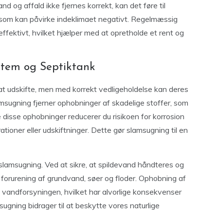
d og affald ikke fjernes korrekt, kan det føre til
t, som kan påvirke indeklimaet negativt. Regelmæssig
 effektivt, hvilket hjælper med at opretholde et rent og
stem og Septiktank
t udskifte, men med korrekt vedligeholdelse kan deres
msugning fjerner ophobninger af skadelige stoffer, som
e disse ophobninger reducerer du risikoen for korrosion
ioner eller udskiftninger. Dette gør slamsugning til en
 slamsugning. Ved at sikre, at spildevand håndteres og
r forurening af grundvand, søer og floder. Ophobning af
 vandforsyningen, hvilket har alvorlige konsekvenser
gning bidrager til at beskytte vores naturlige