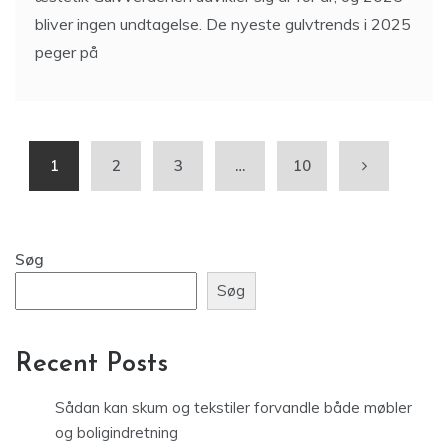
bliver ingen undtagelse. De nyeste gulvtrends i 2025
peger på
1
2
3
…
10
Søg
Søg
Recent Posts
Sådan kan skum og tekstiler forvandle både møbler
og boligindretning