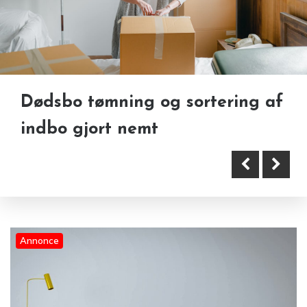
Dødsbo tømning og sortering af
Sådan kan skum og tekstiler
indbo gjort nemt
forvandle både møbler og
Tagrenderens: Den oversete
boligindretning
vedligeholdelse, der beskytter
dit hus.
Annonce