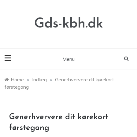
Skip
to
content
Gds-kbh.dk
Menu
Home
»
Indlæg
»
Generhververe dit kørekort
førstegang
Generhververe dit kørekort
førstegang