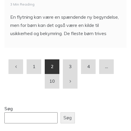
3 Min Reading
En flytning kan være en spændende ny begyndelse,
men for børn kan det også være en kilde til
usikkerhed og bekymring. De fleste børn trives
1
2
3
4
…
10
Søg
Søg