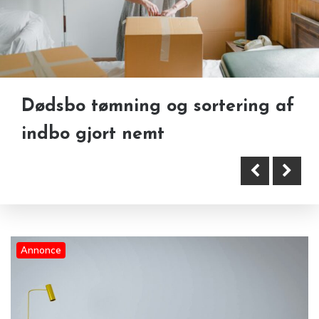
Dødsbo tømning og sortering af
Sådan kan skum og tekstiler
indbo gjort nemt
forvandle både møbler og
Tagrenderens: Den oversete
boligindretning
vedligeholdelse, der beskytter
dit hus.
Annonce