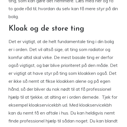
ting, som kan gøre det nemmere. Læs med her og få
to gode råd til, hvordan du selv kan få mere styr på din
bolig.
Kloak og de store ting
Det er vigtigt, at de helt fundamentale ting i din bolig
er i orden. Det vil altså sige, at ting som radiator og
komfur altid skal virke. De mest basale ting er derfor
også vigtigst, og bør blive prioriteret på den måde. Det
er vigtigt at have styr på ting som kloakken også. Det
er ikke så nemt at fikse kloakken alene og på egen
hånd, så der bliver du nok nødt til at få professionel
hjælp til at tjekke, at alting er i orden dernede. Tjek for
eksempel kloakservicekbh ud. Med kloakservicekbh
kan du nemt få en aftale i hus. Du kan heldigvis nemt
finde professionel hjælp til sådan noget. Du kan blandt