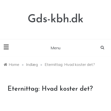
Skip
to
content
Gds-kbh.dk
Menu
Home
»
Indlæg
»
Eternittag: Hvad koster det?
Eternittag: Hvad koster det?